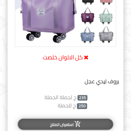
كل الالوان خلصت
بروف ليدي عجل
ج لجملة الجملة
235
ج للجملة
250
add_shopping_cart
استعرض المنتج