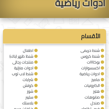
ادوات رياضية
الأقسام
شنط حريمى
اطفال
شنط كروس
شنظ ظهر (باك)
بوكاااات
منتجات رجالى
اكسسوارات
ادوات منزلية
ادوات رياضية
شنط لاب توب
ماميز
شرابات
الكترونيات
كوتش
هليز
شوز
صابوهات
سليبر
صندل
بلاستك
فرو- لكلوك
هافات حريمي