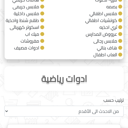
بصمه
ملابس حريمى
ملابس اطفالي
ملابس داخلية
كوتشيات اطفالي
طقم شنط واحذية
ثري احذيه
اسكوتر كهربائى
عرووض المدارس
ميك اب
ملابس رجالى
مفروشات
هاف بناتي
ادوات مصيف
العاب اطفال
ادوات رياضية
ترتيب حسب